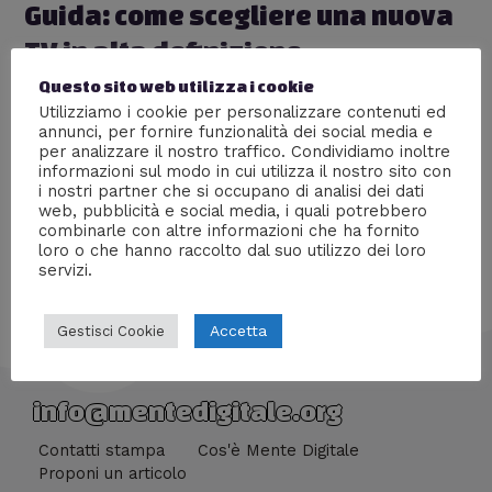
Guida: come scegliere una nuova
TV in alta definizione
Questo sito web utilizza i cookie
Lascia un commento
/
Nuove tecnologie
,
Tecnologia
/ Di
Redazione
Utilizziamo i cookie per personalizzare contenuti ed
annunci, per fornire funzionalità dei social media e
La guida che vi aiuterà a scegliere la TV che fa al caso
per analizzare il nostro traffico. Condividiamo inoltre
informazioni sul modo in cui utilizza il nostro sito con
vostro
i nostri partner che si occupano di analisi dei dati
web, pubblicità e social media, i quali potrebbero
combinarle con altre informazioni che ha fornito
loro o che hanno raccolto dal suo utilizzo dei loro
servizi.
Accetta
Gestisci Cookie
info@mentedigitale.org
Contatti stampa
Cos'è Mente Digitale
Proponi un articolo