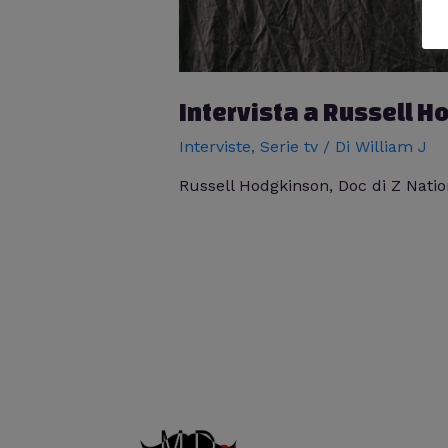
Intervista a Russell H
Interviste
,
Serie tv
/ Di
William J
Russell Hodgkinson, Doc di Z Nation