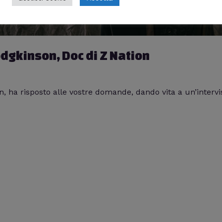
odgkinson, Doc di Z Nation
, ha risposto alle vostre domande, dando vita a un’intervi