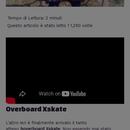
Tempo di Lettura:
2
minuti
Questo articolo è stato letto 1 1,250 volte
Overboard Xskate
L’altro ieri è finalmente arrivato il tanto
atteso
hoverboard Xskate
. Non essendo mai stato