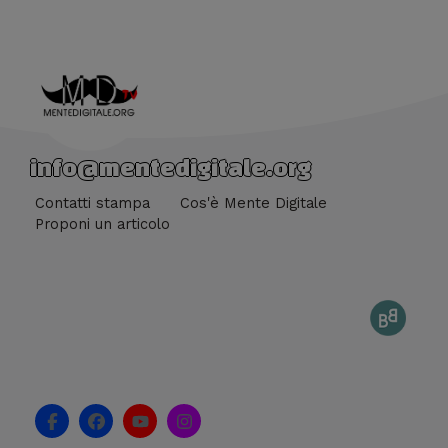
info@mentedigitale.org
Contatti stampa
Cos'è Mente Digitale
Proponi un articolo
F
F
Y
I
a
a
o
n
c
c
u
s