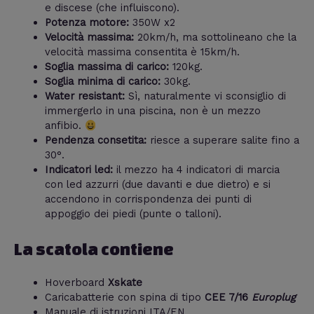
e discese (che influiscono).
Potenza motore:
350W x2
Velocità massima:
20km/h, ma sottolineano che la
velocità massima consentita è 15km/h.
Soglia massima di carico:
120kg.
Soglia minima di carico:
30kg.
Water resistant:
Sì, naturalmente vi sconsiglio di
immergerlo in una piscina, non è un mezzo
anfibio.
Pendenza consetita:
riesce a superare salite fino a
30°.
Indicatori led:
il mezzo ha 4 indicatori di marcia
con led azzurri (due davanti e due dietro) e si
accendono in corrispondenza dei punti di
appoggio dei piedi (punte o talloni).
La scatola contiene
Hoverboard
Xskate
Caricabatterie con spina di tipo
CEE 7/16
Europlug
Manuale di istruzioni ITA/EN