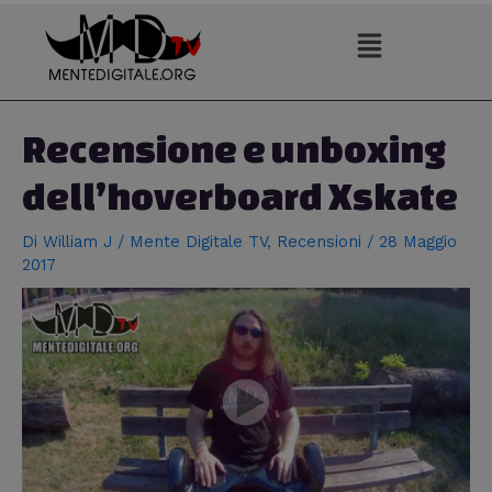
Vai
al
contenuto
Navigazione
articoli
Recensione e unboxing
dell’hoverboard Xskate
Di
William J
/
Mente Digitale TV
,
Recensioni
/
28 Maggio
2017