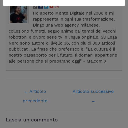
Ho aperto Mente Digitale nel 2006 e mi
rappresenta in ogni sua trasformazione.
Dirigo una web agency milanese,
colleziono fumetti, seguo anime dai tempi dei vecchi
robottoni e divoro serie tv in lingua originale. Su Lega
Nerd sono autore di livello 36, con più di 300 articoli
pubblicati. La frase che preferisco è: "La cultura è il
nostro passaporto per il futuro. Il domani appartiene
alle persone che si preparano oggi" - Malcom X
←
Articolo
Articolo successivo
precedente
→
Lascia un commento