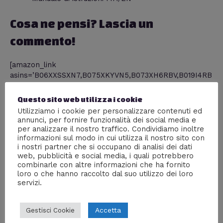
Cosa ne pensi? Lascia un
commento!
[amazon_link
asins=’B06XXSSXN7,B075XKYVN5,B073XH6RBV,B019I4RB
BE,B019I4RBBE,B019I4RBBE,B076P9W8NC,B06WGY6YK1,
B075XNSFMZ,B075XJB7XD,B06X975Q6G’
Questo sito web utilizza i cookie
template=’ProductCarousel’ store=’mentedigitale-21′
Utilizziamo i cookie per personalizzare contenuti ed
marketplace=’IT’ link_id=’d7b2ed0e-6806-11e8-ab2c-
annunci, per fornire funzionalità dei social media e
797bb4d621f2′]
per analizzare il nostro traffico. Condividiamo inoltre
informazioni sul modo in cui utilizza il nostro sito con
i nostri partner che si occupano di analisi dei dati
web, pubblicità e social media, i quali potrebbero
combinarle con altre informazioni che ha fornito
Condividi
loro o che hanno raccolto dal suo utilizzo dei loro
servizi.
Accetta
Gestisci Cookie
William J