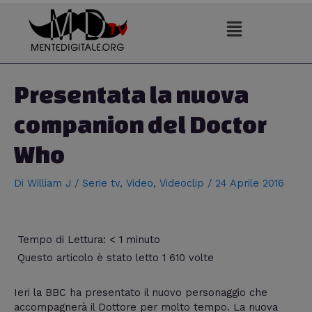
Vai
al
contenuto
Navigazione
articoli
Presentata la nuova
companion del Doctor
Who
Di
William J
/
Serie tv
,
Video
,
Videoclip
/
24 Aprile 2016
Tempo di Lettura:
< 1
minuto
Questo articolo è stato letto 1 610 volte
Ieri la BBC ha presentato il nuovo personaggio che
accompagnerà il Dottore per molto tempo. La nuova