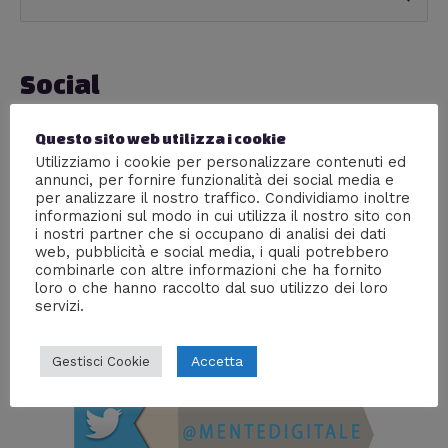
a
e
t
r
e
Social
c
g
a
o
Questo sito web utilizza i cookie
:
r
Utilizziamo i cookie per personalizzare contenuti ed
annunci, per fornire funzionalità dei social media e
i
per analizzare il nostro traffico. Condividiamo inoltre
e
informazioni sul modo in cui utilizza il nostro sito con
i nostri partner che si occupano di analisi dei dati
web, pubblicità e social media, i quali potrebbero
combinarle con altre informazioni che ha fornito
loro o che hanno raccolto dal suo utilizzo dei loro
servizi.
Accetta
Gestisci Cookie