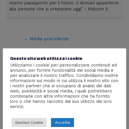
nostro passaporto per il futuro. Il domani appartiene
alle persone che si preparano oggi" - Malcom X
←
Media precedente
Questo sito web utilizza i cookie
Lascia un commento
Utilizziamo i cookie per personalizzare contenuti ed
annunci, per fornire funzionalità dei social media e
Devi essere
connesso
per inviare un commento.
per analizzare il nostro traffico. Condividiamo inoltre
informazioni sul modo in cui utilizza il nostro sito con
i nostri partner che si occupano di analisi dei dati
ACCEDI CON FACEBOOK!
web, pubblicità e social media, i quali potrebbero
Accetto il trattamento dei miei dati come da Informativa sulla
combinarle con altre informazioni che ha fornito
loro o che hanno raccolto dal suo utilizzo dei loro
privacy.
servizi.
Accetta
Gestisci Cookie