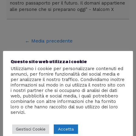
nostro passaporto per il futuro. Il domani appartiene
alle persone che si preparano oggi" - Malcom X
←
Media precedente
Questo sito web utilizza i cookie
Lascia un commento
Utilizziamo i cookie per personalizzare contenuti ed
annunci, per fornire funzionalità dei social media e
Devi essere
connesso
per inviare un commento.
per analizzare il nostro traffico. Condividiamo inoltre
informazioni sul modo in cui utilizza il nostro sito con
i nostri partner che si occupano di analisi dei dati
ACCEDI CON FACEBOOK!
web, pubblicità e social media, i quali potrebbero
Accetto il trattamento dei miei dati come da Informativa sulla
combinarle con altre informazioni che ha fornito
loro o che hanno raccolto dal suo utilizzo dei loro
privacy.
servizi.
Accetta
Gestisci Cookie