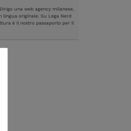
 Dirigo una web agency milanese,
in lingua originale. Su Lega Nerd
ltura è il nostro passaporto per il