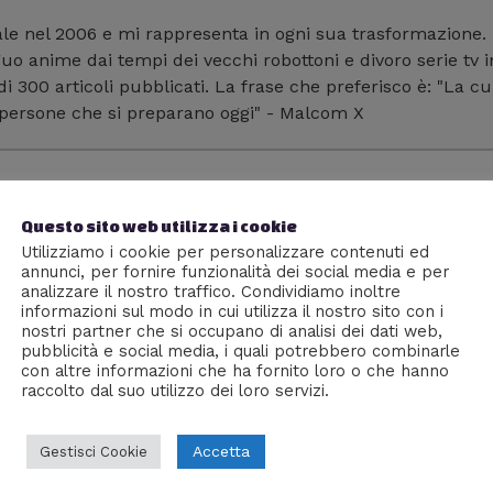
ale nel 2006 e mi rappresenta in ogni sua trasformazione.
guo anime dai tempi dei vecchi robottoni e divoro serie tv 
di 300 articoli pubblicati. La frase che preferisco è: "La cu
e persone che si preparano oggi" - Malcom X
Questo sito web utilizza i cookie
Utilizziamo i cookie per personalizzare contenuti ed
annunci, per fornire funzionalità dei social media e per
analizzare il nostro traffico. Condividiamo inoltre
informazioni sul modo in cui utilizza il nostro sito con i
nostri partner che si occupano di analisi dei dati web,
pubblicità e social media, i quali potrebbero combinarle
con altre informazioni che ha fornito loro o che hanno
raccolto dal suo utilizzo dei loro servizi.
Accetta
Gestisci Cookie