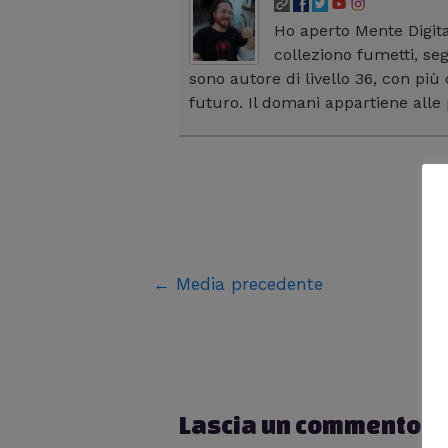
Ho aperto Mente Digit
colleziono fumetti, se
sono autore di livello 36, con più 
futuro. Il domani appartiene all
←
Media precedente
Lascia un commento