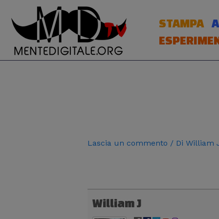
Vai
al
STAMPA
A
contenuto
ESPERIMEN
Navigazione
articoli
Lascia un commento
/ Di
William
William J