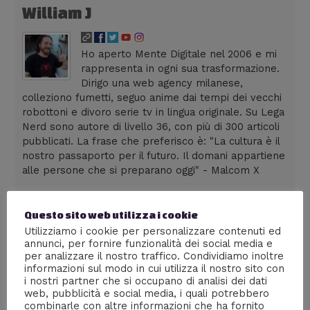
William J
Ho aperto Mente Digitale nel 2006 e mi
rappresenta in ogni sua trasformazione.
Dirigo una web agency milanese,
colleziono fumetti, seguo anime dai tempi dei vecchi
robottoni e divoro serie tv in lingua originale. Su Lega
Nerd sono autore di livello 36, con più di 300 articoli
pubblicati. La frase che preferisco è: "La cultura è il
nostro passaporto per il futuro. Il domani appartiene
alle persone che si preparano oggi" - Malcom X
Questo sito web utilizza i cookie
Utilizziamo i cookie per personalizzare contenuti ed
←
Media precedente
annunci, per fornire funzionalità dei social media e
per analizzare il nostro traffico. Condividiamo inoltre
informazioni sul modo in cui utilizza il nostro sito con
i nostri partner che si occupano di analisi dei dati
web, pubblicità e social media, i quali potrebbero
Lascia un commento
combinarle con altre informazioni che ha fornito