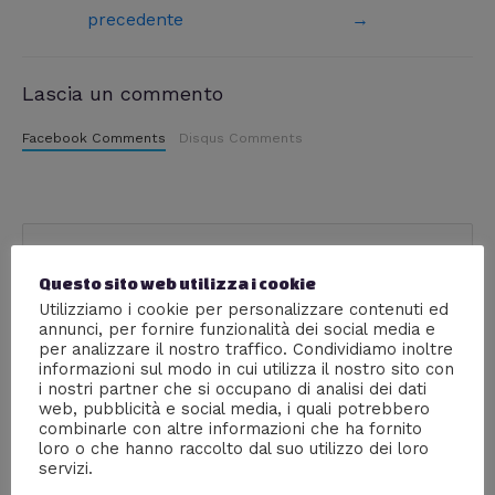
precedente
→
Lascia un commento
Facebook Comments
Disqus Comments
C
C
a
Questo sito web utilizza i cookie
e
t
Utilizziamo i cookie per personalizzare contenuti ed
r
annunci, per fornire funzionalità dei social media e
e
Social
per analizzare il nostro traffico. Condividiamo inoltre
c
g
informazioni sul modo in cui utilizza il nostro sito con
a
i nostri partner che si occupano di analisi dei dati
o
web, pubblicità e social media, i quali potrebbero
:
combinarle con altre informazioni che ha fornito
r
loro o che hanno raccolto dal suo utilizzo dei loro
i
servizi.
e