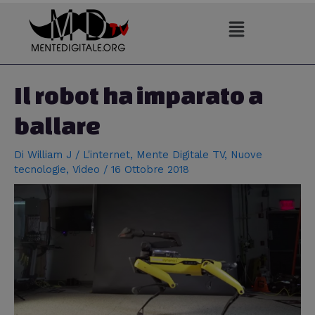
Vai
al
contenuto
Navigazione
articoli
Il robot ha imparato a
ballare
Di
William J
/
L'internet
,
Mente Digitale TV
,
Nuove
tecnologie
,
Video
/
16 Ottobre 2018