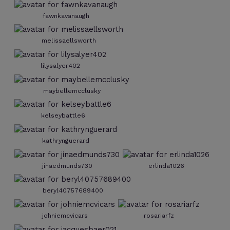
fawnkavanaugh
melissaellsworth
lilysalyer402
maybellemcclusky
kelseybattle6
kathrynguerard
jinaedmunds730
erlinda1026
beryl40757689400
johniemcvicars
rosariarfz