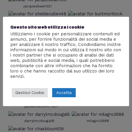
jacquesbaer021
shelliecullen48
kurtmortlock
Questo sito web utilizza i cookie
Utilizziamo i cookie per personalizzare contenuti ed
danialzadow
ramiroboykin8
annunci, per fornire funzionalità dei social media e
per analizzare il nostro traffico. Condividiamo inoltre
fredrobeson847
informazioni sul modo in cui utilizza il nostro sito con
i nostri partner che si occupano di analisi dei dati
web, pubblicità e social media, i quali potrebbero
reganbeasley7
ivorybisdee6
combinarle con altre informazioni che ha fornito
loro o che hanno raccolto dal suo utilizzo dei loro
servizi.
daltonmiramontes
mia4078246
Accetta
Gestisci Cookie
jaydenh809407901
darrylmcdougal8
milagro3688