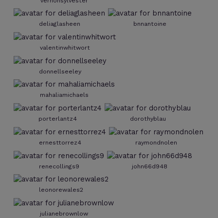
vernonsylvester
deliaglasheen
bnnantoine
valentinwhitwort
donnellseeley
mahaliamichaels
porterlantz4
dorothyblau
ernesttorrez4
raymondnolen
renecollings9
john66d948
leonorewales2
julianebrownlow