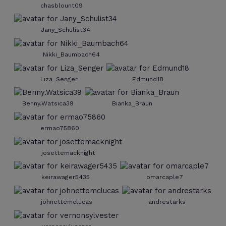
chasblount09
Jany_Schulist34
Nikki_Baumbach64
Liza_Senger
Edmund18
Benny.Watsica39
Bianka_Braun
ermao75860
josettemacknight
keirawager5435
omarcaple7
johnettemclucas
andrestarks