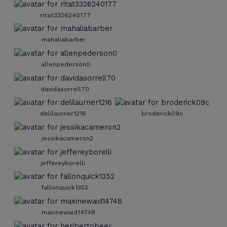
ritat3326240177
mahaliabarber
allenpederson0
davidasorrell70
delilaurner1216
broderick09c
jessikacameron2
jeffereyborelli
fallonquick1352
maxinewaid14748