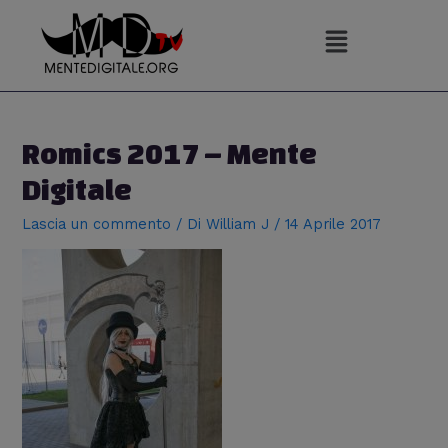
Vai
al
contenuto
Navigazione
articoli
Romics 2017 – Mente
Digitale
Lascia un commento
/ Di
William J
/
14 Aprile 2017