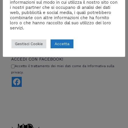
informazioni sul modo in cui utilizza il nostro sito con
i nostri partner che si occupano di analisi dei dati
←
Media precedente
web, pubblicità e social media, i quali potrebbero
combinarle con altre informazioni che ha fornito
loro o che hanno raccolto dal suo utilizzo dei loro
servizi.
Lascia un commento
Accetta
Gestisci Cookie
Devi essere
connesso
per inviare un commento.
ACCEDI CON FACEBOOK!
Accetto il trattamento dei miei dati come da Informativa sulla
privacy.