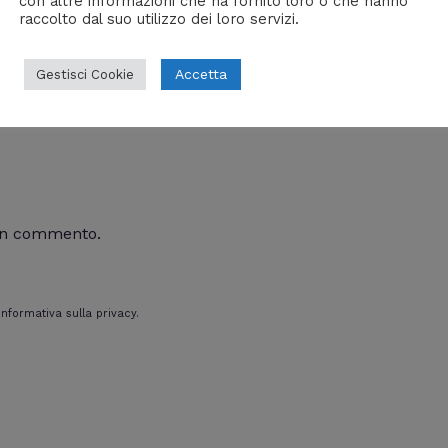
con altre informazioni che ha fornito loro o che hanno
raccolto dal suo utilizzo dei loro servizi.
Accetta
Gestisci Cookie
un commento.
nformativa sulla privacy.