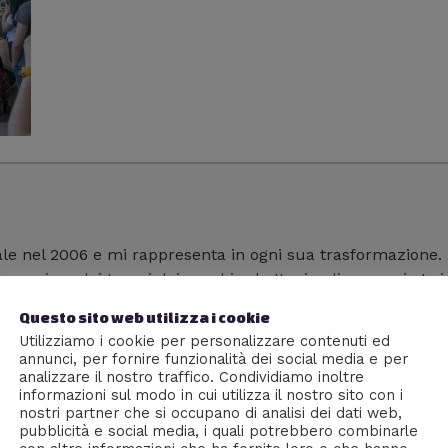
ale nel 2006 e mi rappresenta in ogni sua trasformazione.
guo anime dai tempi dei vecchi robottoni e divoro serie tv 
di 300 articoli pubblicati. La frase che preferisco è: "La cu
Questo sito web utilizza i cookie
e persone che si preparano oggi" - Malcom X
Utilizziamo i cookie per personalizzare contenuti ed
annunci, per fornire funzionalità dei social media e per
analizzare il nostro traffico. Condividiamo inoltre
informazioni sul modo in cui utilizza il nostro sito con i
nostri partner che si occupano di analisi dei dati web,
pubblicità e social media, i quali potrebbero combinarle