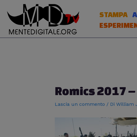
Vai
al
STAMPA
A
contenuto
ESPERIMEN
Navigazione
articoli
Romics 2017 – 
Lascia un commento
/ Di
William