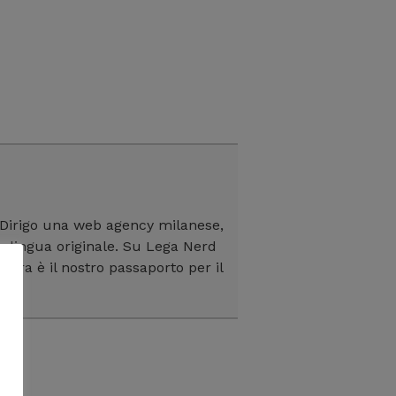
 Dirigo una web agency milanese,
in lingua originale. Su Lega Nerd
ltura è il nostro passaporto per il