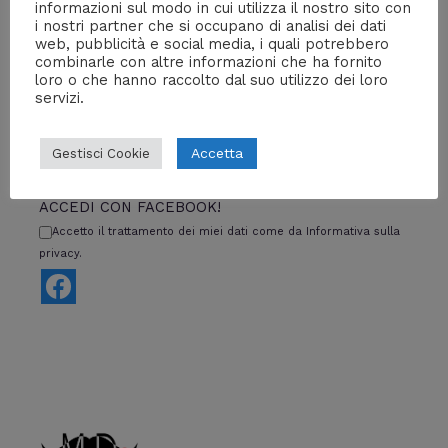
informazioni sul modo in cui utilizza il nostro sito con
i nostri partner che si occupano di analisi dei dati
←
Media precedente
web, pubblicità e social media, i quali potrebbero
combinarle con altre informazioni che ha fornito
loro o che hanno raccolto dal suo utilizzo dei loro
servizi.
Lascia un commento
Accetta
Gestisci Cookie
Devi essere
connesso
per inviare un commento.
ACCEDI CON FACEBOOK!
Accetto il trattamento dei miei dati come da Informativa sulla
privacy.