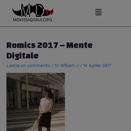
Vai
al
contenuto
Navigazione
articoli
Romics 2017 – Mente
Digitale
Lascia un commento
/ Di
William J
/
14 Aprile 2017