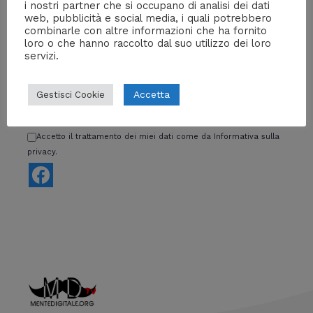
←
Media precedente
i nostri partner che si occupano di analisi dei dati
web, pubblicità e social media, i quali potrebbero
combinarle con altre informazioni che ha fornito
loro o che hanno raccolto dal suo utilizzo dei loro
servizi.
Lascia un commento
Devi essere
connesso
per inviare un commento.
Accetta
Gestisci Cookie
ACCEDI CON FACEBOOK!
Accetto il trattamento dei miei dati come da Informativa sulla
privacy.