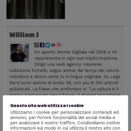
William J
Ho aperto Mente Digitale nel 2006 e mi
rappresenta in ogni sua trasformazione.
Dirigo una web agency milanese,
colleziono fumetti, seguo anime dai tempi dei vecchi
robottoni e divoro serie tv in lingua originale. Su Lega
Nerd sono autore di livello 36, con più di 300 articoli
pubblicati. La frase che preferisco è: "La cultura è il
nostro passaporto per il futuro. Il domani appartiene
alle persone che si preparano oggi" - Malcom X
Questo sito web utilizza i cookie
Utilizziamo i cookie per personalizzare contenuti ed
annunci, per fornire funzionalità dei social media e
per analizzare il nostro traffico. Condividiamo inoltre
informazioni sul modo in cui utilizza il nostro sito con