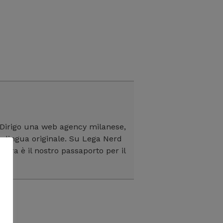
 Dirigo una web agency milanese,
in lingua originale. Su Lega Nerd
ltura è il nostro passaporto per il