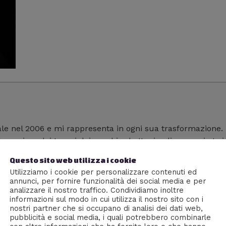
ale nel 2006 e mi rappresenta in ogni sua trasformazione.
guo anime dai tempi dei vecchi robottoni e divoro serie tv 
di 300 articoli pubblicati. La frase che preferisco è: "La cu
Questo sito web utilizza i cookie
e persone che si preparano oggi" - Malcom X
Utilizziamo i cookie per personalizzare contenuti ed
annunci, per fornire funzionalità dei social media e per
analizzare il nostro traffico. Condividiamo inoltre
informazioni sul modo in cui utilizza il nostro sito con i
nostri partner che si occupano di analisi dei dati web,
pubblicità e social media, i quali potrebbero combinarle