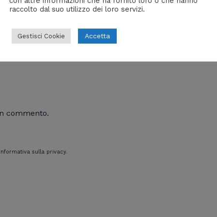
con altre informazioni che ha fornito loro o che hanno
raccolto dal suo utilizzo dei loro servizi.
Accetta
Gestisci Cookie
un commento.
nformativa sulla privacy.