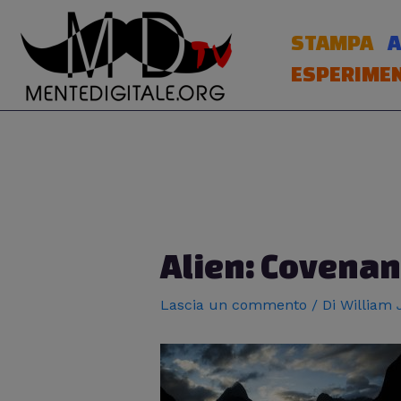
Vai
al
STAMPA
A
contenuto
ESPERIMEN
Navigazione
articoli
Alien: Covenant
Lascia un commento
/ Di
William