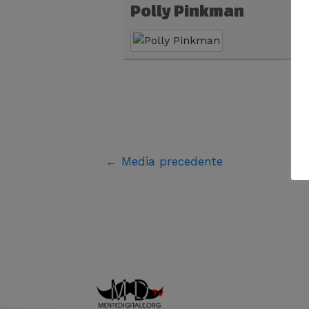
Polly Pinkman
←
Media precedente