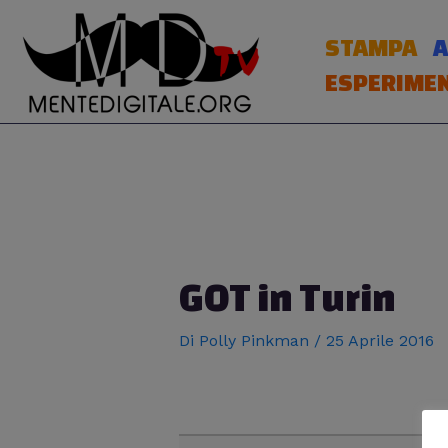
Vai
al
STAMPA
A
contenuto
ESPERIMEN
Navigazione
articoli
GOT in Turin
Di
Polly Pinkman
/
25 Aprile 2016