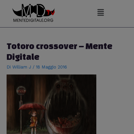
Vai
al
contenuto
Navigazione
articoli
Totoro crossover – Mente
Digitale
Di
William J
/
18 Maggio 2016