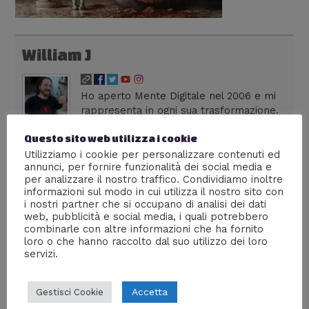
William J
Ho aperto Mente Digitale nel 2006 e mi
rappresenta in ogni sua trasformazione.
Dirigo una web agency milanese,
Questo sito web utilizza i cookie
colleziono fumetti, seguo anime dai tempi dei vecchi
robottoni e divoro serie tv in lingua originale. Su Lega
Utilizziamo i cookie per personalizzare contenuti ed
annunci, per fornire funzionalità dei social media e
Nerd sono autore di livello 36, con più di 300 articoli
per analizzare il nostro traffico. Condividiamo inoltre
pubblicati. La frase che preferisco è: "La cultura è il
informazioni sul modo in cui utilizza il nostro sito con
nostro passaporto per il futuro. Il domani appartiene
i nostri partner che si occupano di analisi dei dati
alle persone che si preparano oggi" - Malcom X
web, pubblicità e social media, i quali potrebbero
combinarle con altre informazioni che ha fornito
loro o che hanno raccolto dal suo utilizzo dei loro
servizi.
←
Media precedente
Accetta
Gestisci Cookie