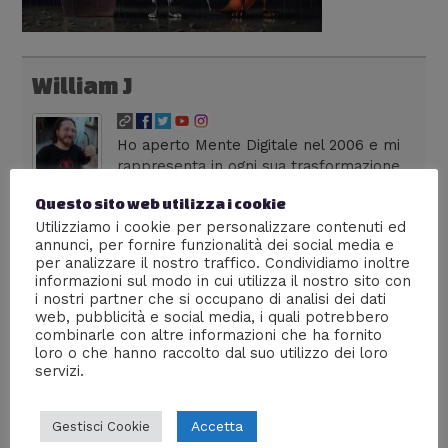
William J
Ho aperto Mente Digitale nel 2006 e mi
rappresenta in ogni sua trasformazione.
Dirigo una web agency milanese,
Questo sito web utilizza i cookie
colleziono fumetti, seguo anime dai tempi dei vecchi
Utilizziamo i cookie per personalizzare contenuti ed
robottoni e divoro serie tv in lingua originale. Su Lega
annunci, per fornire funzionalità dei social media e
Nerd sono autore di livello 36, con più di 300 articoli
per analizzare il nostro traffico. Condividiamo inoltre
pubblicati. La frase che preferisco è: "La cultura è il
informazioni sul modo in cui utilizza il nostro sito con
nostro passaporto per il futuro. Il domani appartiene
i nostri partner che si occupano di analisi dei dati
alle persone che si preparano oggi" - Malcom X
web, pubblicità e social media, i quali potrebbero
combinarle con altre informazioni che ha fornito
loro o che hanno raccolto dal suo utilizzo dei loro
servizi.
←
Media precedente
Accetta
Gestisci Cookie