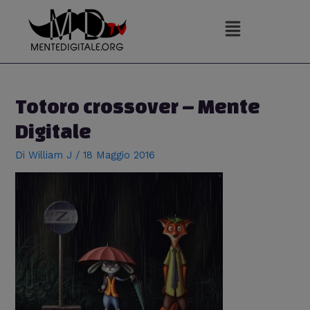
Vai
al
contenuto
Navigazione
articoli
Totoro crossover – Mente
Digitale
Di
William J
/
18 Maggio 2016