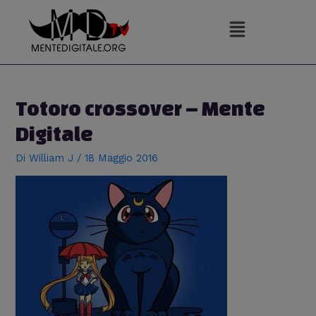
Vai
al
contenuto
Navigazione
articoli
Totoro crossover – Mente
Digitale
Di
William J
/
18 Maggio 2016