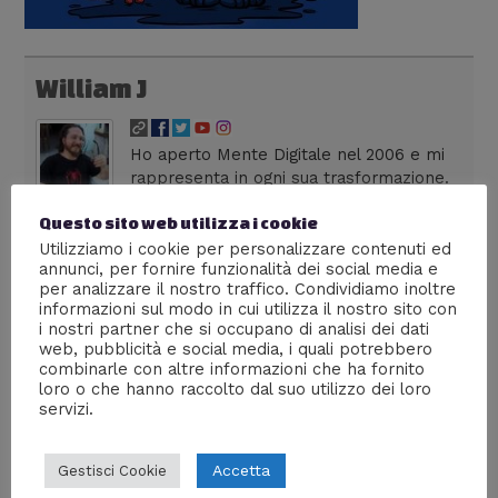
William J
Ho aperto Mente Digitale nel 2006 e mi
rappresenta in ogni sua trasformazione.
Dirigo una web agency milanese,
Questo sito web utilizza i cookie
colleziono fumetti, seguo anime dai tempi dei vecchi
robottoni e divoro serie tv in lingua originale. Su Lega
Utilizziamo i cookie per personalizzare contenuti ed
annunci, per fornire funzionalità dei social media e
Nerd sono autore di livello 36, con più di 300 articoli
per analizzare il nostro traffico. Condividiamo inoltre
pubblicati. La frase che preferisco è: "La cultura è il
informazioni sul modo in cui utilizza il nostro sito con
nostro passaporto per il futuro. Il domani appartiene
i nostri partner che si occupano di analisi dei dati
alle persone che si preparano oggi" - Malcom X
web, pubblicità e social media, i quali potrebbero
combinarle con altre informazioni che ha fornito
loro o che hanno raccolto dal suo utilizzo dei loro
servizi.
←
Media precedente
Accetta
Gestisci Cookie