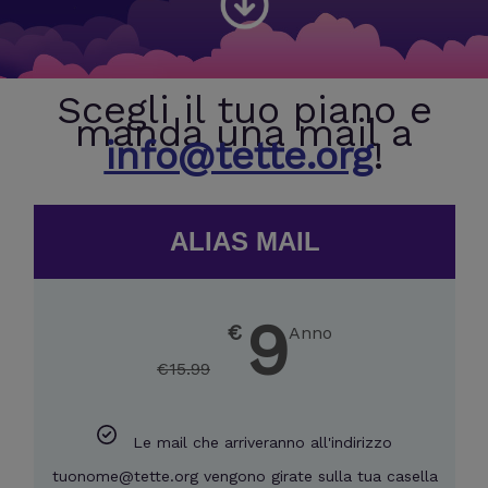
Scegli il tuo piano e
manda una mail a
info@tette.org
!
ALIAS MAIL
9
€
Anno
€
15.99
Le mail che arriveranno all'indirizzo
tuonome@tette.org vengono girate sulla tua casella