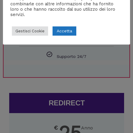
tuonome@tette.org vengono girate sulla tua casella di
combinarle con altre informazioni che ha fornito
loro o che hanno raccolto dal suo utilizzo dei loro
posta principale
servizi.
Connettendosi all'indirizzo tette.org/tuosito gli utenti
Accetta
Gestisci Cookie
verranno reindirizzati sul tuo sito web
Supporto 24/7
REDIRECT
25
€
Anno