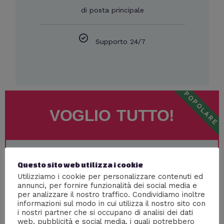
di posta principale
Supporto 24/7
POPOLARE
VOGLIO TUTTO!
30
€
Anno
Questo sito web utilizza i cookie
€
39.99
Utilizziamo i cookie per personalizzare contenuti ed
annunci, per fornire funzionalità dei social media e
per analizzare il nostro traffico. Condividiamo inoltre
informazioni sul modo in cui utilizza il nostro sito con
Le mail che arriveranno all'indirizzo
i nostri partner che si occupano di analisi dei dati
web, pubblicità e social media, i quali potrebbero