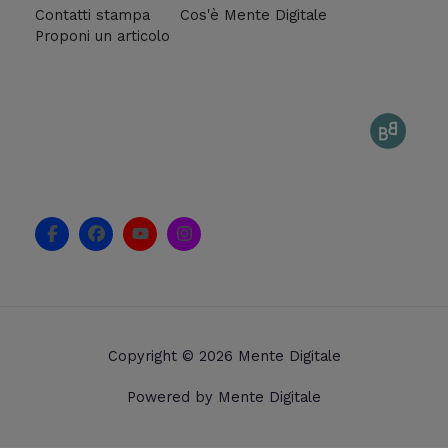
Contatti stampa
Cos'è Mente Digitale
Proponi un articolo
F
F
Y
I
a
a
o
n
c
c
u
s
e
e
t
t
b
b
u
a
o
o
b
g
o
o
e
r
k
k
a
Copyright © 2026 Mente Digitale
-
m
f
Powered by Mente Digitale