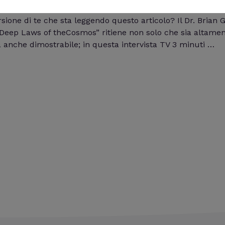
i
William J
sione di te che sta leggendo questo articolo? Il Dr. Brian
e Deep Laws of theCosmos” ritiene non solo che sia altamen
 anche dimostrabile; in questa intervista TV 3 minuti …