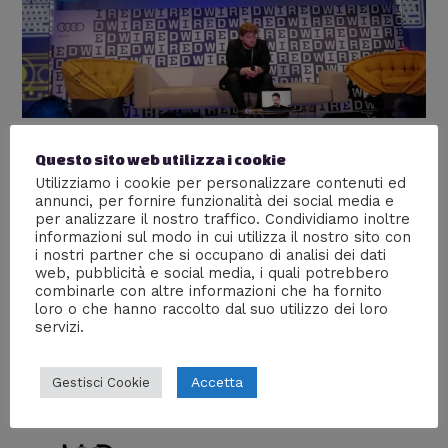
Edward Snowden parla al Wired
Questo sito web utilizza i cookie
Utilizziamo i cookie per personalizzare contenuti ed
Next Fest, Mente Digitale c’era
annunci, per fornire funzionalità dei social media e
per analizzare il nostro traffico. Condividiamo inoltre
Lascia un commento
/
Eventi
,
Interviste
,
Persone
,
informazioni sul modo in cui utilizza il nostro sito con
Sicurezza
,
Società
/ Di
Giulia S.
i nostri partner che si occupano di analisi dei dati
web, pubblicità e social media, i quali potrebbero
L’ex tecnico CIA parla al Wired Next Fest: “La
combinarle con altre informazioni che ha fornito
manipolazione attraverso i social, è in corso un attacco
loro o che hanno raccolto dal suo utilizzo dei loro
alla libertà di stampa”
servizi.
Accetta
Gestisci Cookie