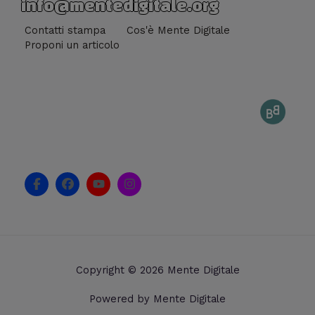
info@mentedigitale.org
Contatti stampa
Cos'è Mente Digitale
Proponi un articolo
F
F
Y
I
a
a
o
n
c
c
u
s
e
e
t
t
b
b
u
a
o
o
b
g
o
o
e
r
k
k
a
Copyright © 2026 Mente Digitale
-
m
f
Powered by Mente Digitale