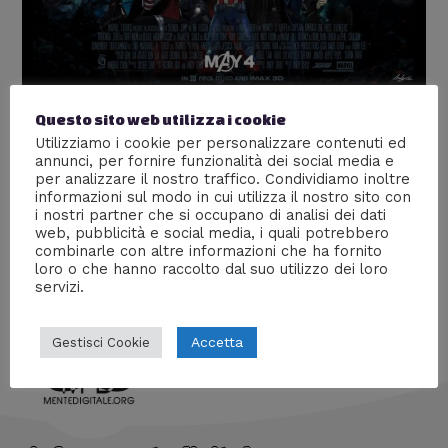
Questo sito web utilizza i cookie
One Piece a tema Avengers
Utilizziamo i cookie per personalizzare contenuti ed
annunci, per fornire funzionalità dei social media e
Arte
,
Fumetti
,
Supereroi
/ Di
William J
per analizzare il nostro traffico. Condividiamo inoltre
Delle fantastiche illustrazioni che ritraggono i
informazioni sul modo in cui utilizza il nostro sito con
i nostri partner che si occupano di analisi dei dati
protagonisti di One Piece nei panni degli Avengers.
web, pubblicità e social media, i quali potrebbero
Un’immagine più bella dell’altra! Enjoy!
combinarle con altre informazioni che ha fornito
loro o che hanno raccolto dal suo utilizzo dei loro
servizi.
Accetta
Gestisci Cookie