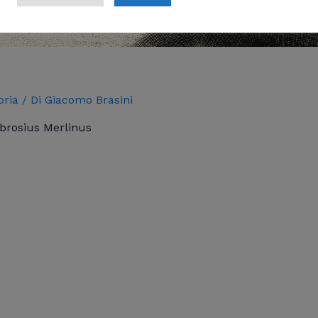
oria
/ Di
Giacomo Brasini
mbrosius Merlinus