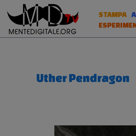
Vai
al
STAMPA
A
contenuto
ESPERIMEN
Uther Pendragon