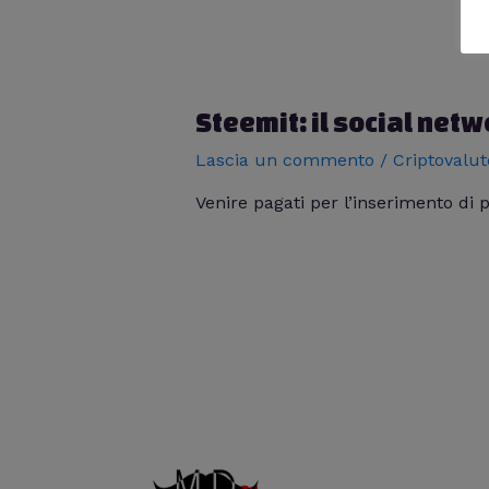
Steemit: il social netw
Lascia un commento
/
Criptovalut
Venire pagati per l’inserimento di 