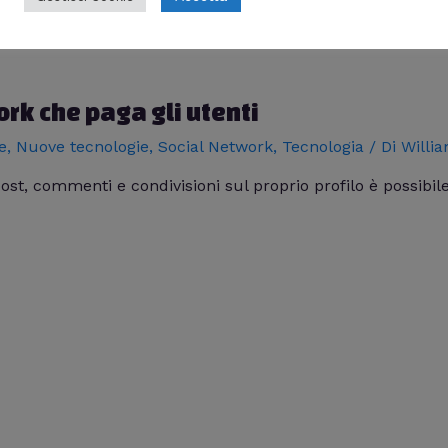
ork che paga gli utenti
e
,
Nuove tecnologie
,
Social Network
,
Tecnologia
/ Di
Willi
post, commenti e condivisioni sul proprio profilo è possibil