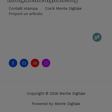
Contatti stampa
Cos'è Mente Digitale
Proponi un articolo
F
F
Y
I
a
a
o
n
c
c
u
s
e
e
t
t
b
b
u
a
o
o
b
g
o
o
e
r
k
k
a
Copyright © 2026 Mente Digitale
-
m
f
Powered by Mente Digitale