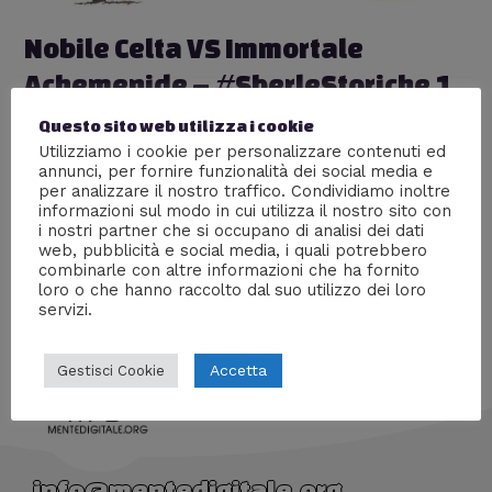
Nobile Celta VS Immortale
Achemenide – #SberleStoriche 1
Lascia un commento
/
Sberle Storiche
,
Storia
/ Di
Questo sito web utilizza i cookie
Giacomo Brasini
Utilizziamo i cookie per personalizzare contenuti ed
annunci, per fornire funzionalità dei social media e
#SberleStoriche – Una nuova rubrica in cui riassumiamo
per analizzare il nostro traffico. Condividiamo inoltre
i vari aspetti dei popoli e dei guerrieri: differenze,
informazioni sul modo in cui utilizza il nostro sito con
affinità e “pagelle” degli ipotetici scontri che abbiamo
i nostri partner che si occupano di analisi dei dati
web, pubblicità e social media, i quali potrebbero
ideato.
combinarle con altre informazioni che ha fornito
loro o che hanno raccolto dal suo utilizzo dei loro
servizi.
Accetta
Gestisci Cookie
info@mentedigitale.org