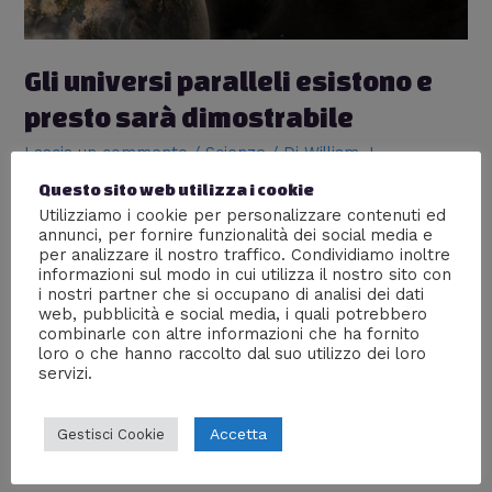
Gli universi paralleli esistono e
presto sarà dimostrabile
Lascia un commento
/
Scienze
/ Di
William J
Questo sito web utilizza i cookie
In questo momento c’è un’altra versione di te che sta
leggendo questo articolo? Il Dr. Brian Greene, autore di
Utilizziamo i cookie per personalizzare contenuti ed
annunci, per fornire funzionalità dei social media e
“The Hidden Reality: Parallel Universes and the Deep
per analizzare il nostro traffico. Condividiamo inoltre
Laws of theCosmos” ritiene non solo che sia altamente
informazioni sul modo in cui utilizza il nostro sito con
probabile, ma che addirittura entro un breve lasso di
i nostri partner che si occupano di analisi dei dati
tempo sarà anche dimostrabile; in questa intervista TV
web, pubblicità e social media, i quali potrebbero
3 minuti …
combinarle con altre informazioni che ha fornito
loro o che hanno raccolto dal suo utilizzo dei loro
servizi.
Leggi altro »
Accetta
Gestisci Cookie