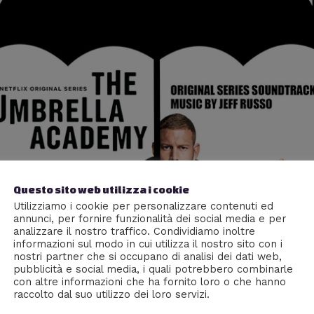
Questo sito web utilizza i cookie
Utilizziamo i cookie per personalizzare contenuti ed
annunci, per fornire funzionalità dei social media e per
analizzare il nostro traffico. Condividiamo inoltre
informazioni sul modo in cui utilizza il nostro sito con i
nostri partner che si occupano di analisi dei dati web,
pubblicità e social media, i quali potrebbero combinarle
con altre informazioni che ha fornito loro o che hanno
raccolto dal suo utilizzo dei loro servizi.