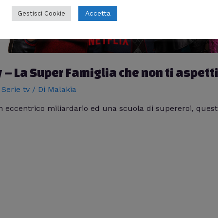
Accetta
Gestisci Cookie
 La Super Famiglia che non ti aspett
,
Serie tv
/ Di
Malakia
un eccentrico miliardario ed una scuola di supereroi, questi