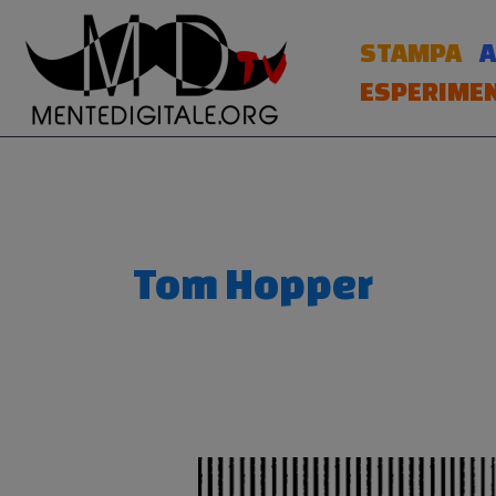
Vai
al
STAMPA
A
contenuto
ESPERIMEN
Tom Hopper