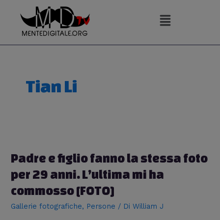
Vai
al
contenuto
Tian Li
Padre e figlio fanno la stessa foto
per 29 anni. L’ultima mi ha
commosso [FOTO]
Gallerie fotografiche
,
Persone
/ Di
William J