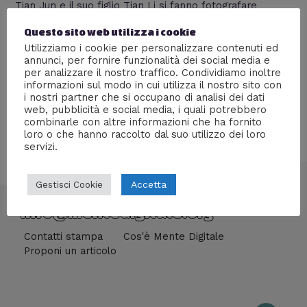
Tian Jun e il suo figlio Tian Li si fanno fotografare
insieme una volta all’anno; il primo scatto è del 1986,
Questo sito web utilizza i cookie
l’ultimo 2015. Ora vienimi a dire che l’ultima foto non ti
Utilizziamo i cookie per personalizzare contenuti ed
ha colpito… un bellissimo esempio del cerchio della
annunci, per fornire funzionalità dei social media e
vita.
per analizzare il nostro traffico. Condividiamo inoltre
informazioni sul modo in cui utilizza il nostro sito con
i nostri partner che si occupano di analisi dei dati
web, pubblicità e social media, i quali potrebbero
combinarle con altre informazioni che ha fornito
loro o che hanno raccolto dal suo utilizzo dei loro
servizi.
Accetta
Gestisci Cookie
info@mentedigitale.org
Contatti stampa
Cos'è Mente Digitale
Proponi un articolo