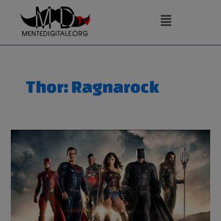
Vai
al
contenuto
Thor: Ragnarock