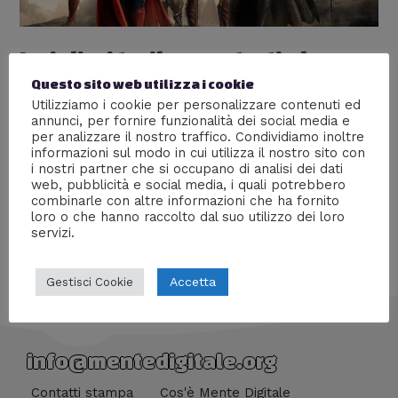
I migliori trailer mostrati al
Questo sito web utilizza i cookie
Comic-Con 2017
Utilizziamo i cookie per personalizzare contenuti ed
Lascia un commento
/
Cinema
,
Serie tv
/ Di
William J
annunci, per fornire funzionalità dei social media e
per analizzare il nostro traffico. Condividiamo inoltre
Una carrellata con tutti i migliori trailer mostrati al
informazioni sul modo in cui utilizza il nostro sito con
Comic-Con 2017 di San Diego
i nostri partner che si occupano di analisi dei dati
web, pubblicità e social media, i quali potrebbero
combinarle con altre informazioni che ha fornito
loro o che hanno raccolto dal suo utilizzo dei loro
servizi.
Accetta
Gestisci Cookie
info@mentedigitale.org
Contatti stampa
Cos'è Mente Digitale