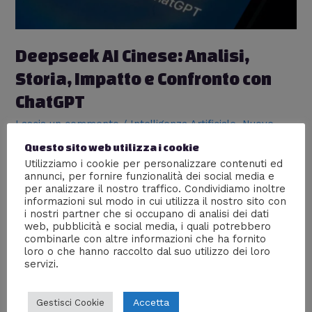
Deepseek AI Cinese: Analisi,
Storia, Impatto e Confronto con
ChatGPT
Lascia un commento
/
Intelligenza Artificiale
,
Nuove
tecnologie
,
Tecnologia
/ Di
William J
Questo sito web utilizza i cookie
Deepseek è la nuova intelligenza artificiale cinese che
Utilizziamo i cookie per personalizzare contenuti ed
annunci, per fornire funzionalità dei social media e
sta rivoluzionando il panorama tecnologico, con una
per analizzare il nostro traffico. Condividiamo inoltre
forte capacità di comprensione del cinese e
informazioni sul modo in cui utilizza il nostro sito con
applicazioni aziendali avanzate. Rispetto a ChatGPT,
i nostri partner che si occupano di analisi dei dati
presenta punti di forza come l’adattamento al contesto
web, pubblicità e social media, i quali potrebbero
locale, ma anche debolezze legate alla sua capacità di
combinarle con altre informazioni che ha fornito
interazione in lingue occidentali. L’impatto finanziario e
loro o che hanno raccolto dal suo utilizzo dei loro
servizi.
le sfide etiche sono centrali nel dibattito su questa
innovativa AI, che sta affrontando il difficile cammino
verso il successo globale.
Accetta
Gestisci Cookie