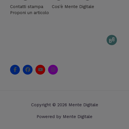
Contatti stampa
Cos'è Mente Digitale
Proponi un articolo
F
F
Y
I
a
a
o
n
c
c
u
s
e
e
t
t
b
b
u
a
o
o
b
g
o
o
e
r
k
k
a
Copyright © 2026 Mente Digitale
-
m
f
Powered by Mente Digitale