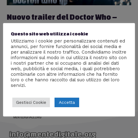
Nuovo trailer del Doctor Who –
stagione 10
Questo sito web utilizza i cookie
Lascia un commento
/
Serie tv
,
Televisione
/ Di
William
Utilizziamo i cookie per personalizzare contenuti ed
J
annunci, per fornire funzionalità dei social media e
per analizzare il nostro traffico. Condividiamo inoltre
Finalmente possiamo goderci insieme il nuovo trailer
informazioni sul modo in cui utilizza il nostro sito con
della decima stagione del Doctor Who, mentre l’hype
i nostri partner che si occupano di analisi dei dati
sale vertiginosamente.
web, pubblicità e social media, i quali potrebbero
combinarle con altre informazioni che ha fornito
loro o che hanno raccolto dal suo utilizzo dei loro
servizi.
Accetta
Gestisci Cookie
info@mentedigitale.org