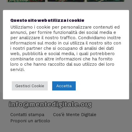
Susanoo no Mikoto
Questo sito web utilizza i cookie
Lascia un commento
/
Culture
/ Di
Giacomo Brasini
Utilizziamo i cookie per personalizzare contenuti ed
annunci, per fornire funzionalità dei social media e
Il mito di Susanoo no Mikoto: il dio della tempesta dello
per analizzare il nostro traffico. Condividiamo inoltre
shintoismo.
informazioni sul modo in cui utilizza il nostro sito con
i nostri partner che si occupano di analisi dei dati
web, pubblicità e social media, i quali potrebbero
combinarle con altre informazioni che ha fornito
loro o che hanno raccolto dal suo utilizzo dei loro
servizi.
Accetta
Gestisci Cookie
info@mentedigitale.org
Contatti stampa
Cos'è Mente Digitale
Proponi un articolo