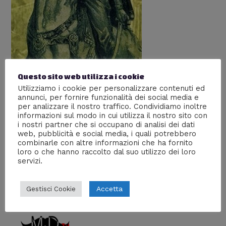
Questo sito web utilizza i cookie
Utilizziamo i cookie per personalizzare contenuti ed
I Nizariti: la storia degli
annunci, per fornire funzionalità dei social media e
Assassini
per analizzare il nostro traffico. Condividiamo inoltre
informazioni sul modo in cui utilizza il nostro sito con
Lascia un commento
/
Storia
/ Di
Prof Carbone
i nostri partner che si occupano di analisi dei dati
web, pubblicità e social media, i quali potrebbero
Gli uomini che ispirarono la saga di Assassin’s Creed, la
combinarle con altre informazioni che ha fornito
loro o che hanno raccolto dal suo utilizzo dei loro
loro vera storia
servizi.
Accetta
Gestisci Cookie