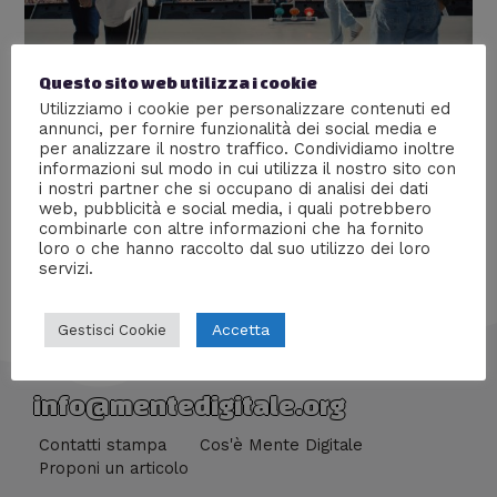
Questo sito web utilizza i cookie
Is this real life?
Utilizziamo i cookie per personalizzare contenuti ed
Lascia un commento
/
Recensioni
/ Di
Prof Carbone
annunci, per fornire funzionalità dei social media e
per analizzare il nostro traffico. Condividiamo inoltre
Alla scoperta del film dedicato a Freddie Mercury
informazioni sul modo in cui utilizza il nostro sito con
i nostri partner che si occupano di analisi dei dati
web, pubblicità e social media, i quali potrebbero
combinarle con altre informazioni che ha fornito
loro o che hanno raccolto dal suo utilizzo dei loro
servizi.
Accetta
Gestisci Cookie
info@mentedigitale.org
Contatti stampa
Cos'è Mente Digitale
Proponi un articolo