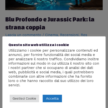
Blu Profondo e Jurassic Park: la
strana coppia
Lascia un commento
/
Cinema
,
Recensioni
,
Res
comanda colore
/ Di
Rebecca
Questo sito web utilizza i cookie
Blu Profondo è un film del 1999 diretto da Renny Harlin
Utilizziamo i cookie per personalizzare contenuti ed
(Die Hard 2, Cliffhanger), incentrato sulla ricerca di una
annunci, per fornire funzionalità dei social media e
cura alla malattia di Alzheimer tramite una proteina
per analizzare il nostro traffico. Condividiamo inoltre
informazioni sul modo in cui utilizza il nostro sito con
ricavata dal cervello di squali modificati geneticamente.
i nostri partner che si occupano di analisi dei dati
Con questa breve descrizione della trama la domanda
web, pubblicità e social media, i quali potrebbero
dovrebbe sorgere spontanea: come è possibile
combinarle con altre informazioni che ha fornito
associare questa pellicola a Jurassic Park, …
loro o che hanno raccolto dal suo utilizzo dei loro
servizi.
Leggi altro »
Accetta
Gestisci Cookie