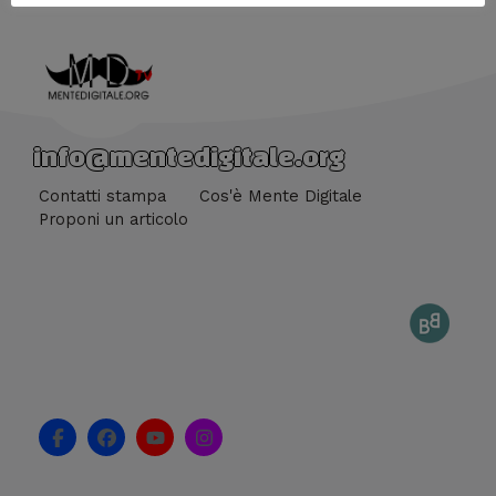
info@mentedigitale.org
Contatti stampa
Cos'è Mente Digitale
Proponi un articolo
F
F
Y
I
a
a
o
n
c
c
u
s
e
e
t
t