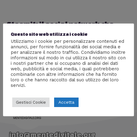
Steemit: il social network che
paga gli utenti
Questo sito web utilizza i cookie
Utilizziamo i cookie per personalizzare contenuti ed
Lascia un commento
/
Criptovalute
,
Nuove tecnologie
,
annunci, per fornire funzionalità dei social media e
Social Network
,
Tecnologia
/ Di
William J
per analizzare il nostro traffico. Condividiamo inoltre
informazioni sul modo in cui utilizza il nostro sito con
Venire pagati per l’inserimento di post, commenti e
i nostri partner che si occupano di analisi dei dati
condivisioni sul proprio profilo è possibile
web, pubblicità e social media, i quali potrebbero
combinarle con altre informazioni che ha fornito
loro o che hanno raccolto dal suo utilizzo dei loro
servizi.
Accetta
Gestisci Cookie
info@mentedigitale.org