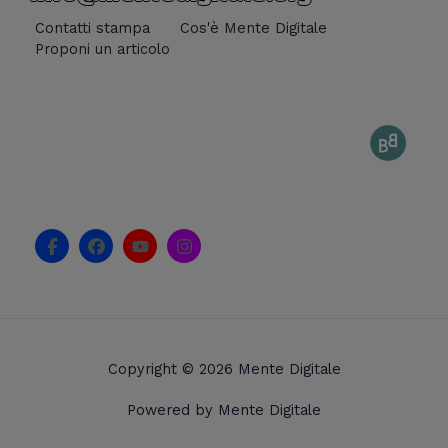
Contatti stampa
Cos'è Mente Digitale
Proponi un articolo
F
F
Y
I
a
a
o
n
c
c
u
s
e
e
t
t
b
b
u
a
o
o
b
g
o
o
e
r
k
k
a
Copyright © 2026 Mente Digitale
-
m
f
Powered by Mente Digitale