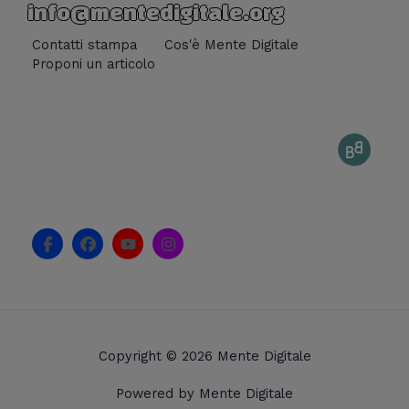
info@mentedigitale.org
Contatti stampa
Cos'è Mente Digitale
Proponi un articolo
F
F
Y
I
a
a
o
n
c
c
u
s
e
e
t
t
b
b
u
a
o
o
b
g
o
o
e
r
k
k
a
Copyright © 2026 Mente Digitale
-
m
f
Powered by Mente Digitale