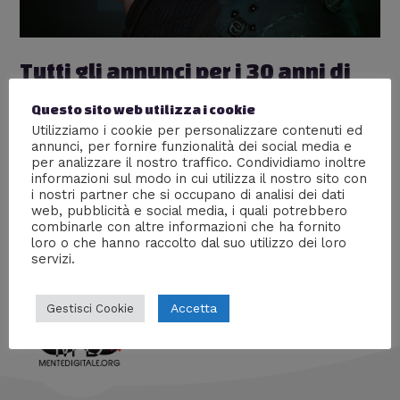
Tutti gli annunci per i 30 anni di
Final Fantasy
Questo sito web utilizza i cookie
Lascia un commento
/
Eventi
,
Videogiochi
/ Di
William J
Utilizziamo i cookie per personalizzare contenuti ed
annunci, per fornire funzionalità dei social media e
Tutti gli annunci e le novità in merito a Final Fantasy,
per analizzare il nostro traffico. Condividiamo inoltre
informazioni sul modo in cui utilizza il nostro sito con
rilasciate durante la cerimonia di apertura per
i nostri partner che si occupano di analisi dei dati
l’anniversario dei 30 anni di Final Fantasy a Roppongi
web, pubblicità e social media, i quali potrebbero
(Tokyo).
combinarle con altre informazioni che ha fornito
loro o che hanno raccolto dal suo utilizzo dei loro
servizi.
Accetta
Gestisci Cookie