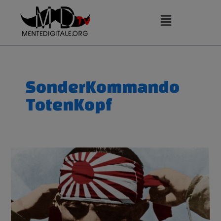
Vai
al
contenuto
SonderKommando
TotenKopf