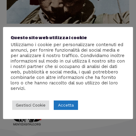
Kamikaze
Questo sito web utilizza i cookie
Utilizziamo i cookie per personalizzare contenuti ed
Lascia un commento
/
Storia
/ Di
William J
annunci, per fornire funzionalità dei social media e
per analizzare il nostro traffico. Condividiamo inoltre
Scopriamo insieme chi erano i kamikaze: partendo dai
informazioni sul modo in cui utilizza il nostro sito con
giapponesi del Vento Divino, passando per gli italiani,
i nostri partner che si occupano di analisi dei dati
arrivando fino ai nazisti tedeschi che volevano uccidere
web, pubblicità e social media, i quali potrebbero
Stalin.
combinarle con altre informazioni che ha fornito
loro o che hanno raccolto dal suo utilizzo dei loro
servizi.
Accetta
Gestisci Cookie