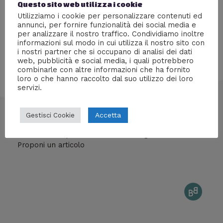
Questo sito web utilizza i cookie
le attrici di Hollywood.
Utilizziamo i cookie per personalizzare contenuti ed
annunci, per fornire funzionalità dei social media e
per analizzare il nostro traffico. Condividiamo inoltre
informazioni sul modo in cui utilizza il nostro sito con
i nostri partner che si occupano di analisi dei dati
web, pubblicità e social media, i quali potrebbero
combinarle con altre informazioni che ha fornito
loro o che hanno raccolto dal suo utilizzo dei loro
servizi.
info@mentedigitale.org
Accetta
Gestisci Cookie
Contatti stampa
Cos'è Mente Digitale
Proponi un articolo