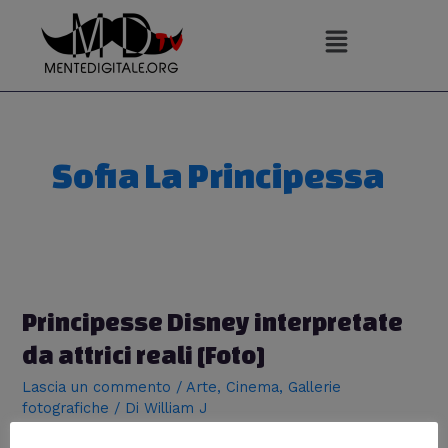
Vai
al
contenuto
Sofia La Principessa
Principesse Disney interpretate
da attrici reali [Foto]
Lascia un commento
/
Arte
,
Cinema
,
Gallerie
fotografiche
/ Di
William J
Le locandine dei più celebri cartoni animati Disney, con