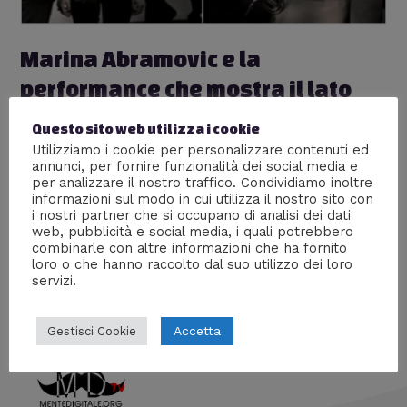
Marina Abramovic e la
performance che mostra il lato
oscuro dell’uomo
Questo sito web utilizza i cookie
Lascia un commento
/
Esperimenti scientifici estremi
,
Utilizziamo i cookie per personalizzare contenuti ed
annunci, per fornire funzionalità dei social media e
Psicologia
/ Di
William J
per analizzare il nostro traffico. Condividiamo inoltre
informazioni sul modo in cui utilizza il nostro sito con
Sul tavolo ha messo 72 oggetti: fiori, piume, un coltello,
i nostri partner che si occupano di analisi dei dati
un’arma da fuoco carica ed ha invitato le persone ad
web, pubblicità e social media, i quali potrebbero
usarli liberamente. Lei non si sarebbe mossa a
combinarle con altre informazioni che ha fornito
prescindere da ciò che le avrebbero fatto.
loro o che hanno raccolto dal suo utilizzo dei loro
servizi.
Accetta
Gestisci Cookie