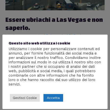
Essere ubriachi a Las Vegas e non
saperlo.
Lascia un commento
/
Dal mondo
/ Di
Desiree
Questo sito web utilizza i cookie
C’era una volta un villaggio ferroviario nel mezzo del
Utilizziamo i cookie per personalizzare contenuti ed
deserto che nel 1931 legalizzò il gioco d’azzardo
annunci, per fornire funzionalità dei social media e
attirando al centro del nulla ogni gambler visionario nel
per analizzare il nostro traffico. Condividiamo inoltre
giro di miglia. Così pian piano Las Vegas ha cominciato
informazioni sul modo in cui utilizza il nostro sito con
ad entrare nel nostro immaginario collettivo, prima con
i nostri partner che si occupano di analisi dei dati
Sean Connery nei panni di 007 in Una cascata di
web, pubblicità e social media, i quali potrebbero
Diamanti …
combinarle con altre informazioni che ha fornito
loro o che hanno raccolto dal suo utilizzo dei loro
servizi.
Leggi altro »
Accetta
Gestisci Cookie