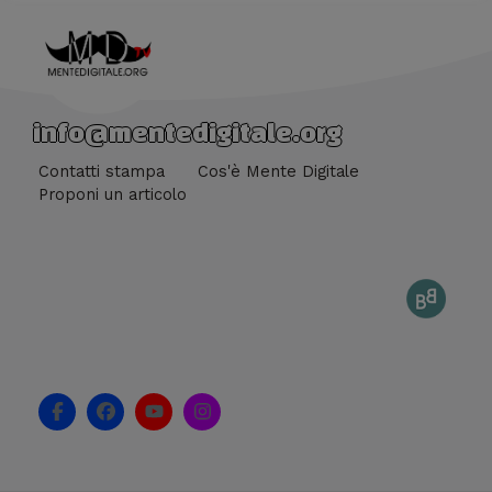
info@mentedigitale.org
Contatti stampa
Cos'è Mente Digitale
Proponi un articolo
F
F
Y
I
a
a
o
n
c
c
u
s
e
e
t
t
b
b
u
a