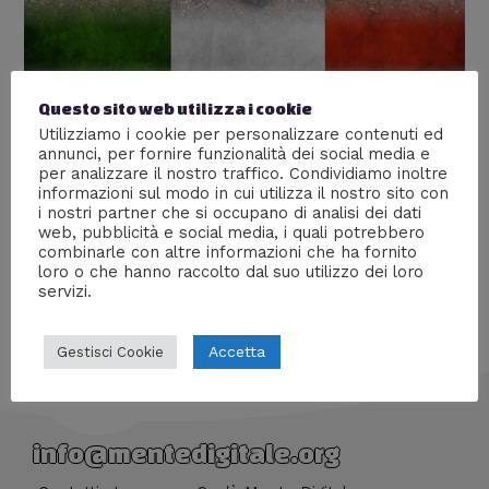
Questo sito web utilizza i cookie
Fucile Beretta AR 70/90
Utilizziamo i cookie per personalizzare contenuti ed
annunci, per fornire funzionalità dei social media e
Lascia un commento
/
Storia
/ Di
Giovanni Lombardi
per analizzare il nostro traffico. Condividiamo inoltre
informazioni sul modo in cui utilizza il nostro sito con
Scopriamo insieme uno dei fucili più amati in Italia: l’AR
i nostri partner che si occupano di analisi dei dati
70/90
web, pubblicità e social media, i quali potrebbero
combinarle con altre informazioni che ha fornito
loro o che hanno raccolto dal suo utilizzo dei loro
servizi.
Accetta
Gestisci Cookie
info@mentedigitale.org