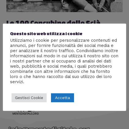
Le 100 Concubine dello Scià
Lascia un commento
/
Gallerie fotografiche
,
Storia
/ Di
Questo sito web utilizza i cookie
William J
Utilizziamo i cookie per personalizzare contenuti ed
annunci, per fornire funzionalità dei social media e
I canoni di bellezza cambiano in base alla locazione sia
per analizzare il nostro traffico. Condividiamo inoltre
geografica che temporale. Vediamo insieme com’erano
informazioni sul modo in cui utilizza il nostro sito con
le 100 concubine dello Scià cell’Iran e scopriamo come
i nostri partner che si occupano di analisi dei dati
web, pubblicità e social media, i quali potrebbero
vivevano.
combinarle con altre informazioni che ha fornito
loro o che hanno raccolto dal suo utilizzo dei loro
servizi.
Accetta
Gestisci Cookie