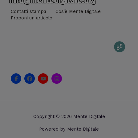
info@mentedigitale.org
Contatti stampa
Cos'è Mente Digitale
Proponi un articolo
F
F
Y
I
a
a
o
n
c
c
u
s
e
e
t
t
b
b
u
a
o
o
b
g
o
o
e
r
k
k
a
Copyright © 2026 Mente Digitale
-
m
f
Powered by Mente Digitale