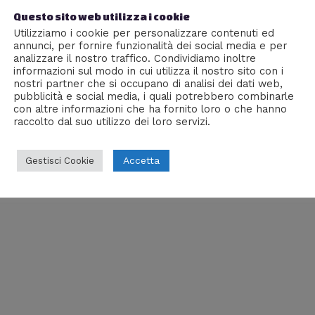
Questo sito web utilizza i cookie
MD Lowbuget Friendly]
Utilizziamo i cookie per personalizzare contenuti ed
Di
Cassiel Vandisse
annunci, per fornire funzionalità dei social media e per
analizzare il nostro traffico. Condividiamo inoltre
informazioni sul modo in cui utilizza il nostro sito con i
sso? Spendere poco e ritrovarsi con un nulla di fatto o spe
nostri partner che si occupano di analisi dei dati web,
 molte domande prima di ponderare un acquisto di un pc, 
pubblicità e social media, i quali potrebbero combinarle
 abbiamo necessità e concentrandoci solo …
con altre informazioni che ha fornito loro o che hanno
raccolto dal suo utilizzo dei loro servizi.
Accetta
Gestisci Cookie