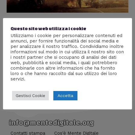
TERMINATOR DESTINO OSCURO
Questo sito web utilizza i cookie
Lascia un commento
/
Anteprime stampa
,
Cinema
,
Utilizziamo i cookie per personalizzare contenuti ed
Recensioni
/ Di
Emi
annunci, per fornire funzionalità dei social media e
per analizzare il nostro traffico. Condividiamo inoltre
Torna nelle sale la saga “Terminator” e l’abbiamo visto
informazioni sul modo in cui utilizza il nostro sito con
per voi in anteprima
i nostri partner che si occupano di analisi dei dati
web, pubblicità e social media, i quali potrebbero
combinarle con altre informazioni che ha fornito
loro o che hanno raccolto dal suo utilizzo dei loro
servizi.
Accetta
Gestisci Cookie
info@mentedigitale.org
Contatti stampa
Cos'è Mente Digitale