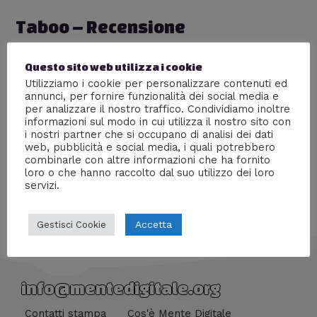
Taboo – Recensione
Lascia un commento
/
Recensioni
,
Serie tv
/ Di
Cineapalla
Questo sito web utilizza i cookie
Utilizziamo i cookie per personalizzare contenuti ed
Bisogna essere onesti e chiari sin da subito: “Taboo”
annunci, per fornire funzionalità dei social media e
non è facile da seguire. Gli amici di CineaPalla hanno
per analizzare il nostro traffico. Condividiamo inoltre
scritto una bella recensione di questa intrigante serie
informazioni sul modo in cui utilizza il nostro sito con
televisiva! Voi l’avete già vista?
i nostri partner che si occupano di analisi dei dati
web, pubblicità e social media, i quali potrebbero
combinarle con altre informazioni che ha fornito
loro o che hanno raccolto dal suo utilizzo dei loro
servizi.
Accetta
Gestisci Cookie
info@mentedigitale.org
Contatti stampa
Cos'è Mente Digitale