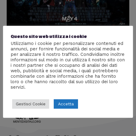
Questo sito web utilizza i cookie
One Piece a tema Avengers
Utilizziamo i cookie per personalizzare contenuti ed
annunci, per fornire funzionalità dei social media e
Arte
,
Fumetti
,
Supereroi
/ Di
William J
per analizzare il nostro traffico. Condividiamo inoltre
Delle fantastiche illustrazioni che ritraggono i
informazioni sul modo in cui utilizza il nostro sito con
i nostri partner che si occupano di analisi dei dati
protagonisti di One Piece nei panni degli Avengers.
web, pubblicità e social media, i quali potrebbero
Un’immagine più bella dell’altra! Enjoy!
combinarle con altre informazioni che ha fornito
loro o che hanno raccolto dal suo utilizzo dei loro
servizi.
Accetta
Gestisci Cookie