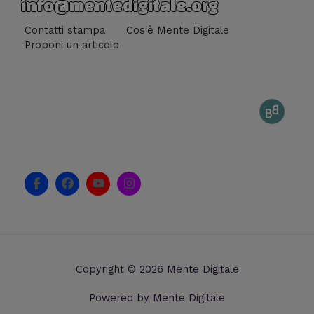
info@mentedigitale.org
Contatti stampa
Cos'è Mente Digitale
Proponi un articolo
F
F
Y
I
a
a
o
n
c
c
u
s
e
e
t
t
b
b
u
a
o
o
b
g
o
o
e
r
k
k
a
Copyright © 2026 Mente Digitale
-
m
f
Powered by Mente Digitale