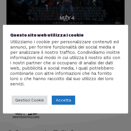
Questo sito web utilizza i cookie
One Piece a tema Avengers
Utilizziamo i cookie per personalizzare contenuti ed
annunci, per fornire funzionalità dei social media e
Arte
,
Fumetti
,
Supereroi
/ Di
William J
per analizzare il nostro traffico. Condividiamo inoltre
Delle fantastiche illustrazioni che ritraggono i
informazioni sul modo in cui utilizza il nostro sito con
i nostri partner che si occupano di analisi dei dati
protagonisti di One Piece nei panni degli Avengers.
web, pubblicità e social media, i quali potrebbero
Un’immagine più bella dell’altra! Enjoy!
combinarle con altre informazioni che ha fornito
loro o che hanno raccolto dal suo utilizzo dei loro
servizi.
Accetta
Gestisci Cookie