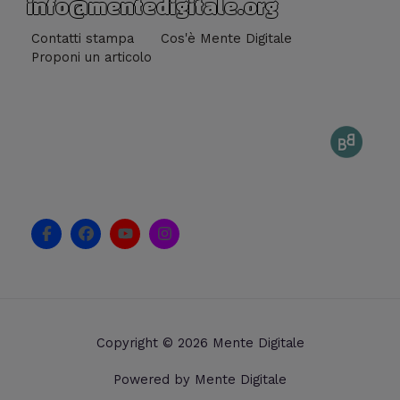
info@mentedigitale.org
Contatti stampa
Cos'è Mente Digitale
Proponi un articolo
F
F
Y
I
a
a
o
n
c
c
u
s
e
e
t
t
b
b
u
a
o
o
b
g
o
o
e
r
k
k
a
Copyright © 2026 Mente Digitale
-
m
f
Powered by Mente Digitale