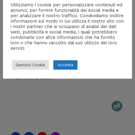
Utilizziamo i cookie per personalizzare contenuti ed
annunci, per fornire funzionalità dei social media e
per analizzare il nostro traffico. Condividiamo inoltre
informazioni sul modo in cui utilizza il nostro sito con
i nostri partner che si occupano di analisi dei dati
web, pubblicità e social media, i quali potrebbero
combinarle con altre informazioni che ha fornito
loro o che hanno raccolto dal suo utilizzo dei loro
servizi.
info@mentedigitale.org
Accetta
Gestisci Cookie
Contatti stampa
Cos'è Mente Digitale
Proponi un articolo
F
F
Y
I